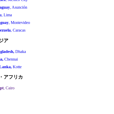
aguay
, Asunción
u
, Lima
guay
, Montevideo
ezuela
, Caracas
ジア
gladesh,
Dhaka
ia,
Chennai
 Lanka,
Kotte
・アフリカ
pt
, Cairo