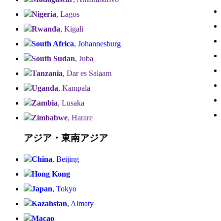
Nigeria
, Lagos
Rwanda
, Kigali
South Africa
, Johannesburg
South Sudan
, Juba
Tanzania
, Dar es Salaam
Uganda
, Kampala
Zambia
, Lusaka
Zimbabwe
, Harare
アジア・東南アジア
China
, Beijing
Hong Kong
Japan
, Tokyo
Kazahstan
, Almaty
Macao