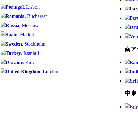
Portugal
, Lisbon
Par
Romania
, Bucharest
Per
Russia
, Moscow
Uru
Spain
, Madrid
Ven
Sweden
, Stockholm
南ア
Turkey
, Istanbul
Ukraine
, Kiev
Ban
United Kingdom
, London
Ind
Sri
中東
Egy