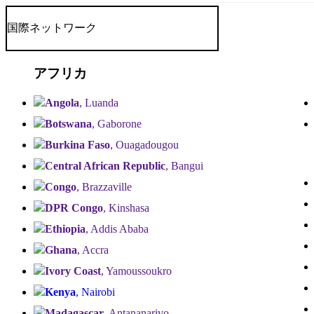
国際ネットワーク
アフリカ
Angola
, Luanda
Botswana
, Gaborone
Burkina Faso
, Ouagadougou
Central African Republic
, Bangui
Congo
, Brazzaville
DPR Congo
, Kinshasa
Ethiopia
, Addis Ababa
Ghana
, Accra
Ivory Coast
, Yamoussoukro
Kenya
, Nairobi
Madagascar
, Antananarivo