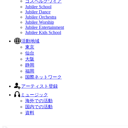
ゴスペルクワイア
Jubilee School
Jubilee Dance
Jubilee Orchestra
Jubilee Worship
Jubilee Entertainment
Jubilee Kids School
活動地域
東京
仙台
大阪
静岡
福岡
国際ネットワーク
アーティスト登録
ミュージック
海外での活動
国内での活動
資料