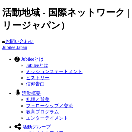
活動地域 - 国際ネットワーク |
リージャパン）
お問い合わせ
Jubilee Japan
Jubileeとは
Jubileeとは
ミッションステートメント
ヒストリー
信仰告白
活動概要
礼拝と賛美
フェローシップ／交流
教育プログラム
エンターテイメント
活動グループ