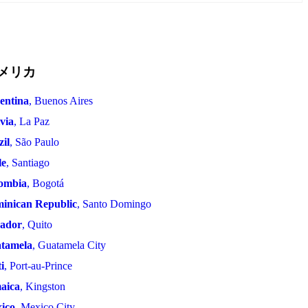
メリカ
entina
, Buenos Aires
via
, La Paz
zil
, São Paulo
le
, Santiago
ombia
, Bogotá
inican Republic
, Santo Domingo
ador
, Quito
tamela
, Guatamela City
i
, Port-au-Prince
aica
, Kingston
ico
, Mexico City