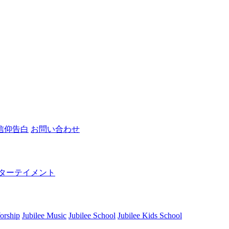
信仰告白
お問い合わせ
ターテイメント
orship
Jubilee Music
Jubilee School
Jubilee Kids School