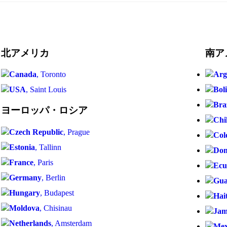
北アメリカ
南ア
Canada
, Toronto
Arg
USA
, Saint Louis
Boli
Bra
ヨーロッパ・ロシア
Chi
Czech Republic
, Prague
Col
Estonia
, Tallinn
Dom
France
, Paris
Ecu
Germany
, Berlin
Gua
Hungary
, Budapest
Hait
Moldova
, Chisinau
Jam
Netherlands
, Amsterdam
Mex